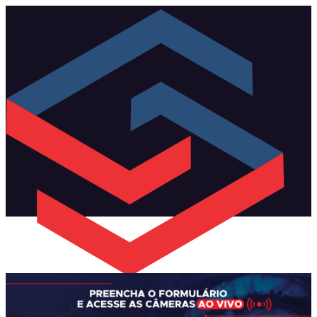
APP Securi Cond
Portaria Remota