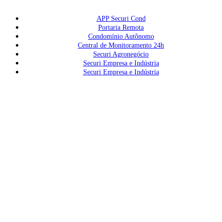
APP Securi Cond
Portaria Remota
Condomínio Autônomo
Central de Monitoramento 24h
Securi Agronegócio
Securi Empresa e Indústria
Securi Empresa e Indústria
(55) 3212.4444
Matriz Santa Maria
(55) 99120.5355
Matriz Santa Maria
(51) 3722.4082
Filial Cachoeira do Sul
(51) 99853.3789
Filial Cachoeira do Sul
falecom@gruposecuri.com.br
Av. N. Sra. das Dores, 89
Nossa Sra. das Dores
Santa Maria - RS, 97050-531