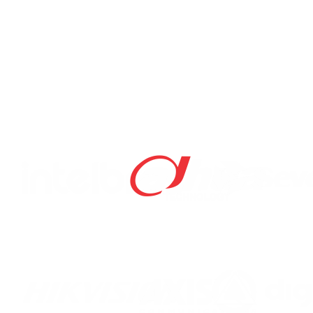
Rua Ernesto Alves, 830
Cachoeira do Sul - RS, 96500-000
Siga nossas redes sociais
/gruposecuri
CERTIFICAÇÕES